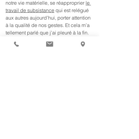
notre vie matérielle, se réapproprier 
le 
travail de subsistance
 qui est relégué 
aux autres aujourd’hui, porter attention 
à la qualité de nos gestes. Et cela m’a 
tellement parlé que j’ai pleuré à la fin.
Je vous invite à lire ce court essai de 
150 pages, bien investies, si à la 
question “Comment ça va?”, vous avez 
pris l’habitude de répondre “C’est la 
course”.
Ce livre est devenu 
ma boussole de 
vie 
pour les années à venir. Et ma 
mémoire le remerciera (et son autrice 
of course) !
“Faire de la place”
, de Karine Sahler, 
aux éditions Les Renversantes, créé 